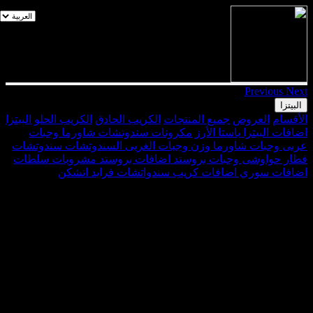
Previous
Next
البيتزا
الأقسام
العروض
جميع المنتجات
الكريب الحادق
الكريب الحلو
البيتزا
اضافات البيتزا
باستا
الأرز
مكرونات
سندوتشات شاورما
وجبات
عربى
وجبات شاورما وزن
وجبات الغربى
السندوتشات
سندوتشات
فطار
حواوشى
وجبات بروستد
اضافات بروستد
مشروبات
سلطات
اضافات سوري
اضافات كريب
سندواتشات فرايد اتشكن