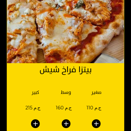
بيتزا فراخ شيش
صغير
وسط
كبير
110 ج.م
160 ج.م
215 ج.م