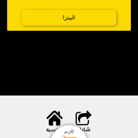
البيتزا
0
ج.م