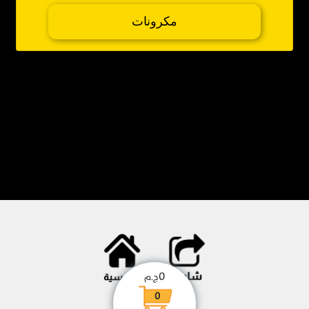
مكرونات
0
ج.م
0