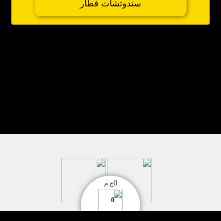
سندوتشات فطار
0
ج.م
0