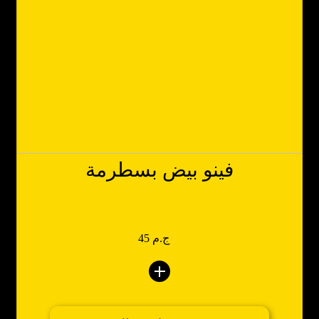
فينو بيض بسطرمة
45 ج.م