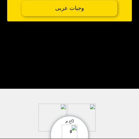
وجبات عربى
0
ج.م
0